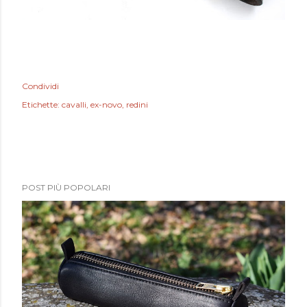
Condividi
Etichette:
cavalli
ex-novo
redini
POST PIÙ POPOLARI